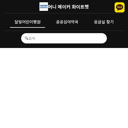
머니 메이커 화이트햇
달빛어린이병원
공공심야약국
응급실 찾기
🔍